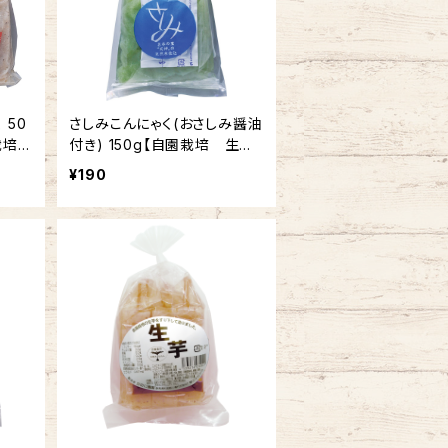
0
さしみこんにゃく(おさしみ醤油
自園栽培
付き) 150g【自園栽培 生芋
こんにゃく】
¥190