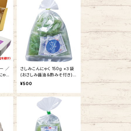
ー ／
さしみこんにゃく 150g ×３袋
にゃく
(おさしみ醤油＆酢みそ付き)
自園
【自園栽培 生芋こんにゃく】
¥500