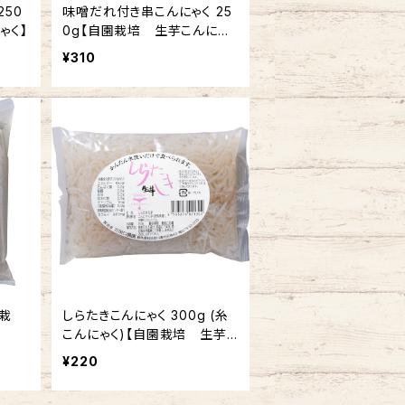
味噌だれ付き串こんにゃく 25
ゃく】
0g【自園栽培 生芋こんにゃ
く】
¥310
園栽
しらたきこんにゃく 300g (糸
こんにゃく)【自園栽培 生芋こ
んにゃく】
¥220