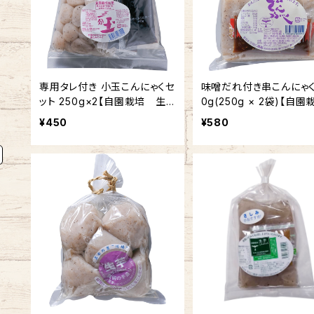
専用タレ付き 小玉こんにゃくセ
味噌だれ付き串こんにゃく 5
ット 250g×2【自園栽培 生
0g(250g × 2袋)【
芋こんにゃく 三分玉】
生芋こんにゃく】
¥450
¥580