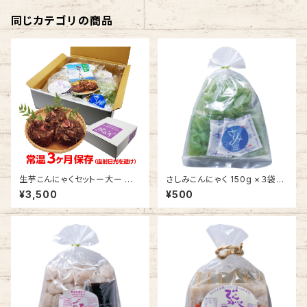
同じカテゴリの商品
生芋こんにゃくセットー大ー ／
さしみこんにゃく 150g ×３袋
送料別 （ 7種 10点・こんにゃく
(おさしみ醤油＆酢みそ付き)
¥3,500
¥500
総重量4kgオーバー） 【自園栽
【自園栽培 生芋こんにゃく】
培 生芋こんにゃく】