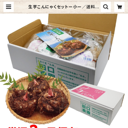
生芋こんにゃくセットー小ー／送料別
（ 7種 7点・こんにゃく総重量3kgオー
バー） 【自園栽培 生芋こんにゃく】 |
生芋こんにゃくの田口農園