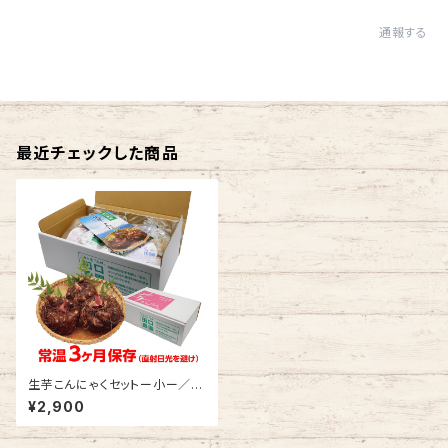
通報する
最近チェックした商品
生芋こんにゃくセットー小ー／送
料別 （ 7種 7点・こんにゃく総重
¥2,900
量3kgオーバー） 【自園栽培
生芋こんにゃく】