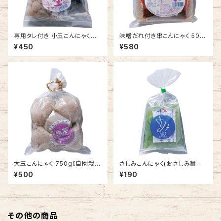
専用タレ付き 小玉こんにゃくセッ
味噌だれ付き串こんにゃく 500
ト 250g×2【自園栽培 生芋こ
g(250g × 2袋)【自園栽培 生
¥450
¥580
んにゃく 三分玉】
芋こんにゃく】
大玉こんにゃく 750g【自園栽
さしみこんにゃく(おさしみ醤油
培 生芋こんにゃく】
付き) 150g【自園栽培 生芋こ
¥500
¥190
んにゃく】
その他の商品