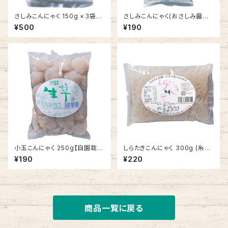
さしみこんにゃく 150g ×３袋
さしみこんにゃく(おさしみ醤油
(おさしみ醤油＆酢みそ付き)
付き) 150g【自園栽培 生芋こ
¥500
¥190
【自園栽培 生芋こんにゃく】
んにゃく】
小玉こんにゃく 250g【自園栽
しらたきこんにゃく 300g (糸こ
培 生芋こんにゃく】
んにゃく)【自園栽培 生芋こん
¥190
¥220
にゃく】
商品一覧に戻る