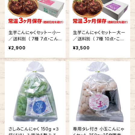
生芋こんにゃくセットー小ー
生芋こんにゃくセットー大ー
／送料別 （ 7種 7点・こん
／送料別 （ 7種 10点・こん
にゃく総重量3kgオーバー）
にゃく総重量4kgオーバー）
¥2,900
¥3,500
【自園栽培 生芋こんにゃ
【自園栽培 生芋こんにゃ
く】
く】
さしみこんにゃく 150g ×３
専用タレ付き 小玉こんにゃ