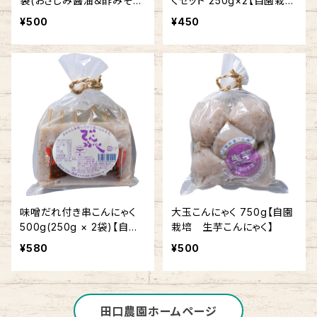
袋(おさしみ醤油＆酢みそ付
くセット 250g×2【自園栽
き) 【自園栽培 生芋こんに
培 生芋こんにゃく 三分
¥500
¥450
ゃく】
玉】
味噌だれ付き串こんにゃく
大玉こんにゃく 750g【自園
500g(250g × 2袋)【自園
栽培 生芋こんにゃく】
栽培 生芋こんにゃく】
¥580
¥500
田口農園ホームページ