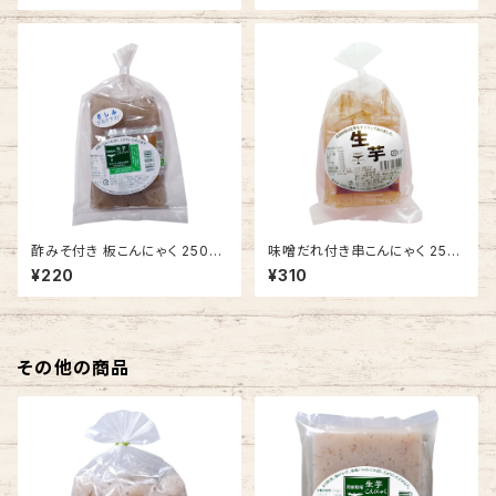
酢みそ付き 板こんにゃく 250g
味噌だれ付き串こんにゃく 250
【自園栽培 生芋こんにゃく】
g【自園栽培 生芋こんにゃく】
¥220
¥310
その他の商品