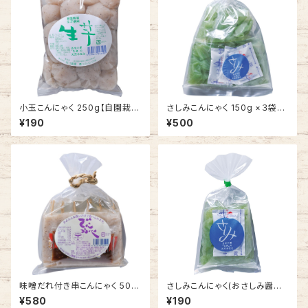
小玉こんにゃく 250g【自園栽
さしみこんにゃく 150g ×３袋
培 生芋こんにゃく】
(おさしみ醤油＆酢みそ付き)
¥190
¥500
【自園栽培 生芋こんにゃく】
味噌だれ付き串こんにゃく 500
さしみこんにゃく(おさしみ醤油
g(250g × 2袋)【自園栽培 生
付き) 150g【自園栽培 生芋こ
¥580
¥190
芋こんにゃく】
んにゃく】