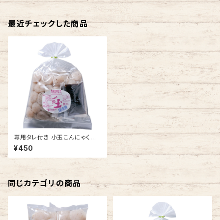
最近チェックした商品
専用タレ付き 小玉こんにゃくセッ
ト 250g×2【自園栽培 生芋こ
¥450
んにゃく 三分玉】
同じカテゴリの商品