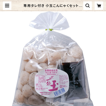
専用タレ付き 小玉こんにゃくセット 2
50g×2【自園栽培 生芋こんにゃく
三分玉】 | 生芋こんにゃくの田口農
園