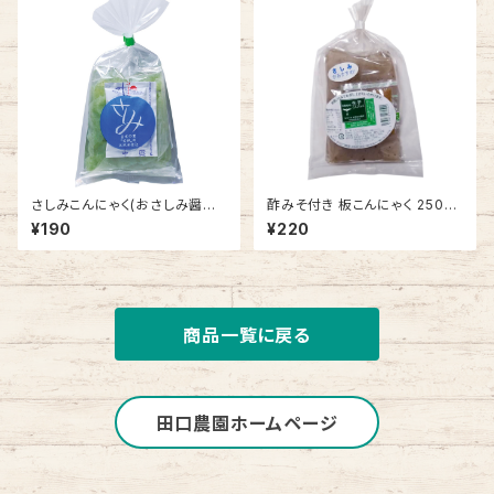
さしみこんにゃく(おさしみ醤油
酢みそ付き 板こんにゃく 250g
付き) 150g【自園栽培 生芋こ
【自園栽培 生芋こんにゃく】
¥190
¥220
んにゃく】
商品一覧に戻る
田口農園ホームページ