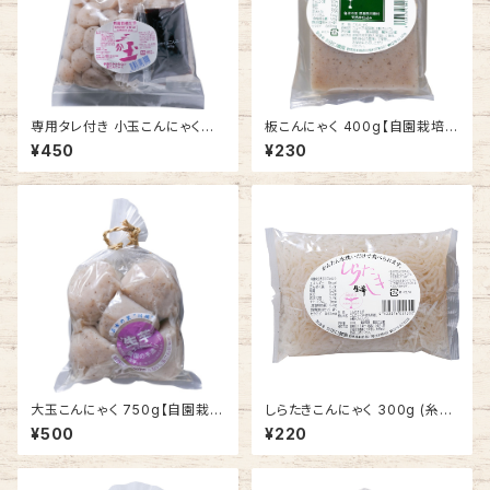
専用タレ付き 小玉こんにゃくセッ
板こんにゃく 400g【自園栽培
ト 250g×2【自園栽培 生芋こ
生芋こんにゃく】
¥450
¥230
んにゃく 三分玉】
大玉こんにゃく 750g【自園栽
しらたきこんにゃく 300g (糸こ
培 生芋こんにゃく】
んにゃく)【自園栽培 生芋こん
¥500
¥220
にゃく】