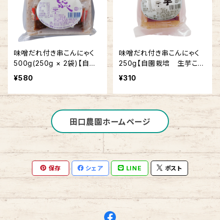
味噌だれ付き串こんにゃく
味噌だれ付き串こんにゃく
500g(250g × 2袋)【自園
250g【自園栽培 生芋こん
栽培 生芋こんにゃく】
にゃく】
¥580
¥310
田口農園ホームページ
保存
シェア
LINE
ポスト