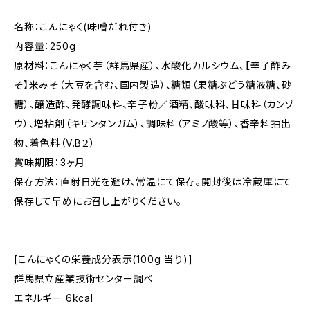
名称：こんにゃく(味噌だれ付き)
内容量：250g
原材料：こんにゃく芋（群馬県産）、水酸化カルシウム、【辛子酢み
そ】米みそ（大豆を含む、国内製造）、糖類（果糖ぶどう糖液糖、砂
糖）、醸造酢、発酵調味料、辛子粉／酒精、酸味料、甘味料（カンゾ
ウ）、増粘剤（キサンタンガム）、調味料（アミノ酸等）、香辛料抽出
物、着色料（V.B２）
賞味期限：3ヶ月
保存方法：直射日光を避け、常温にて保存。開封後は冷蔵庫にて
保存して早めにお召し上がりください。
[こんにゃくの栄養成分表示(100g 当り)]
群馬県立産業技術センター調べ
エネルギー 6kcal