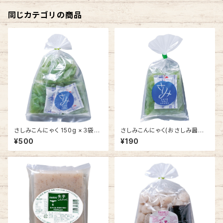
同じカテゴリの商品
さしみこんにゃく 150g ×３袋
さしみこんにゃく(おさしみ醤油
(おさしみ醤油＆酢みそ付き)
付き) 150g【自園栽培 生芋こ
¥500
¥190
【自園栽培 生芋こんにゃく】
んにゃく】