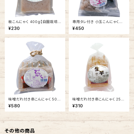
板こんにゃく 400g【自園栽培
専用タレ付き 小玉こんにゃくセッ
生芋こんにゃく】
ト 250g×2【自園栽培 生芋こ
¥230
¥450
んにゃく 三分玉】
味噌だれ付き串こんにゃく 500
味噌だれ付き串こんにゃく 250
g(250g × 2袋)【自園栽培 生
g【自園栽培 生芋こんにゃく】
¥580
¥310
芋こんにゃく】
その他の商品