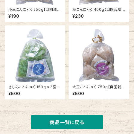
小玉こんにゃく 250g【自園栽
板こんにゃく 400g【自園栽培
培 生芋こんにゃく】
生芋こんにゃく】
¥190
¥230
さしみこんにゃく 150g ×３袋
大玉こんにゃく 750g【自園栽
(おさしみ醤油＆酢みそ付き)
培 生芋こんにゃく】
¥500
¥500
【自園栽培 生芋こんにゃく】
商品一覧に戻る