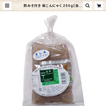
酢みそ付き 板こんにゃく 250g【自園
栽培 生芋こんにゃく】 | 生芋こんに
ゃくの田口農園