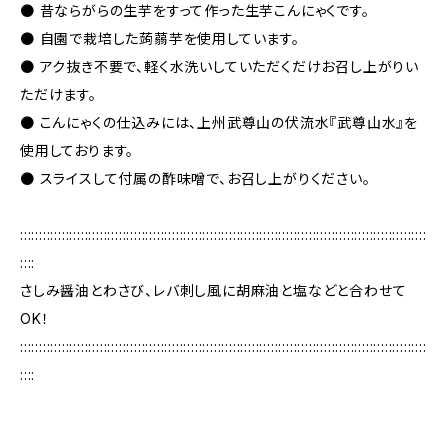
● 昔ならがらの生芋をすって作った生芋こんにゃくです。
● 自園で栽培した蒟蒻芋を使用しています。
● アク抜き不要で、軽く水洗いしていただくだけお召し上がりい
ただけます。
● こんにゃくの仕込みには、上州武尊山の伏流水『武尊山水』を
使用しております。
● スライスして付属の酢味噌で、お召し上がりください。
:::::::::::::::::::::::::::::::::::::::::::::::::::::::::::::::::::::::::::::::::::::::::::::::::::::::::::
::::
さしみ醤油とわさび、レバ刺し風に胡麻油と塩などと合わせて
OK！
:::::::::::::::::::::::::::::::::::::::::::::::::::::::::::::::::::::::::::::::::::::::::::::::::::::::::::
::::