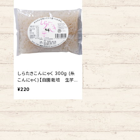
しらたきこんにゃく 300g (糸
こんにゃく)【自園栽培 生芋こ
んにゃく】
¥220